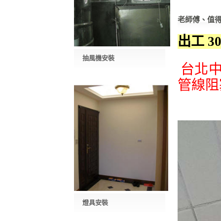
老師傅、值
出工 3
抽風機安裝
台北
管線阻
燈具安裝