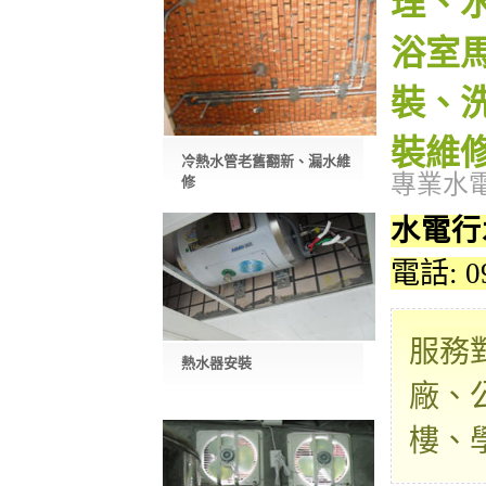
理、
浴室
裝、
裝維
冷熱水管老舊翻新、漏水維
專業水
修
水電行
電話: 0
服務
熱水器安裝
廠、
樓、