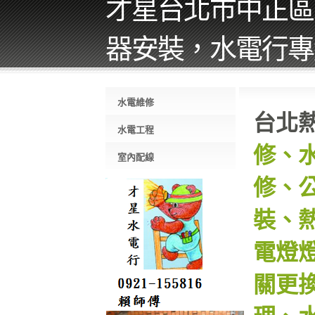
才星台北市中正區
器安裝，水電行專線 0
水電維修
台北
水電工程
修、
室內配線
修、
裝、
電燈
關更