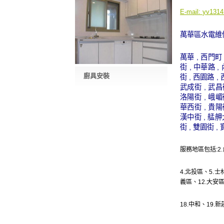
E-mail:
yv1314
萬華區水電維
萬華 , 西門町 
街 , 中華路 ,
廚具安裝
街 , 西園路 ,
武成街 , 武昌街
洛陽街 , 峨嵋街
華西街 , 貴陽街
漢中街 , 艋舺大
街 , 雙園街 ,
服務地區包括:2.
4.
北投區
、5.
士
義區
、12.
大安
18.
中和
、19.
新