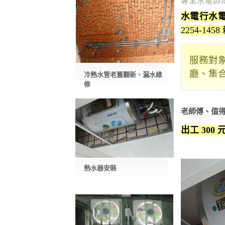
專業水電師
水電行水
2254-145
服務對
廳、集
冷熱水管老舊翻新、漏水維
修
老師傅、值
出工 300 
熱水器安裝