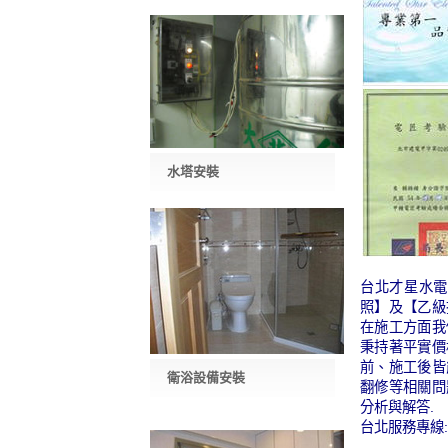
水塔安裝
台北才星水電
照】及【乙級
在施工方面我
秉持著平實價
前、施工後皆
衛浴設備安裝
翻修等相關問
分析與解答.
台北服務專線:09