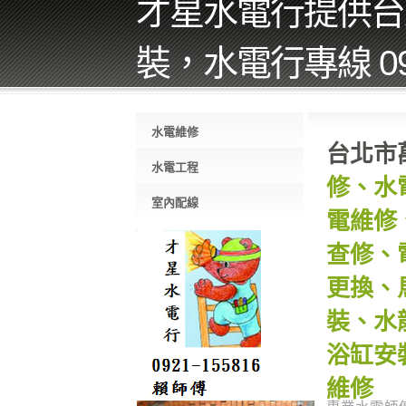
才星水電行提供台
裝，水電行專線 092
水電維修
台北市
水電工程
修、水
室內配線
電維修
查修、
更換、
裝、水
浴缸安
維修