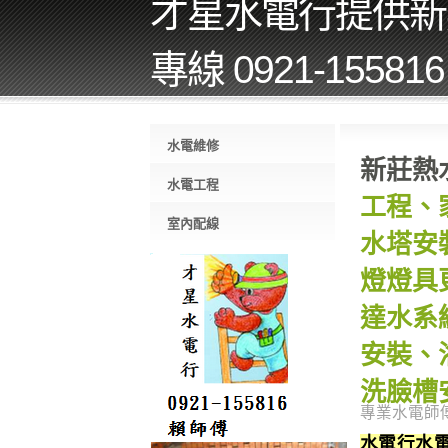
才星水電行提供新
專線 0921-155816
水電維修
新莊熱
水電工程
工程、
室內配線
水塔安
燈燈具
達水系
安裝、
洗臉槽
專業水電師
水電行水