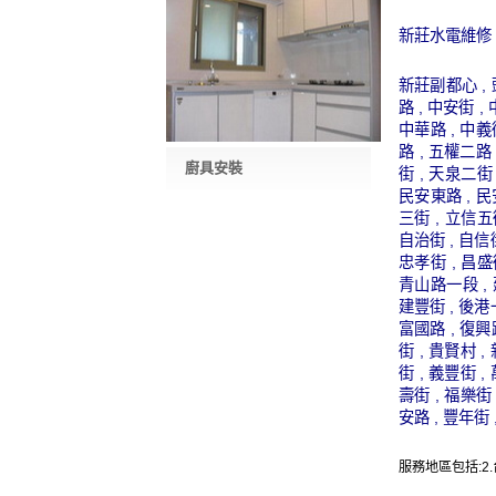
新莊水電維修
新莊副都心 , 
路 , 中安街 ,
中華路 , 中義街
路 , 五權二路 
廚具安裝
街 , 天泉二街 
民安東路 , 民安
三街 , 立信五街
自治街 , 自信街
忠孝街 , 昌盛街
青山路一段 , 
建豐街 , 後港一
富國路 , 復興
街 , 貴賢村 ,
街 , 義豐街 ,
壽街 , 福樂街 
安路 , 豐年街 
服務地區包括:2.