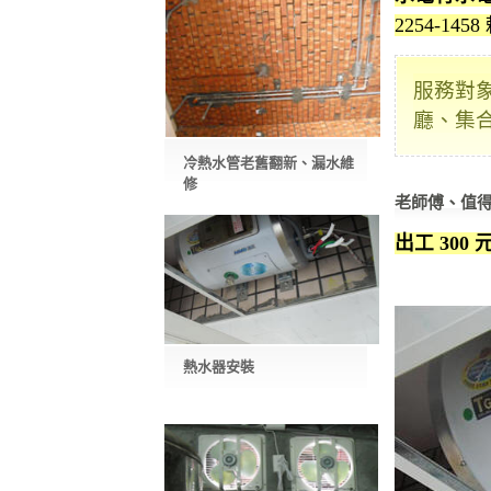
2254-145
服務對
廳、集
冷熱水管老舊翻新、漏水維
修
老師傅、值
出工 300 
熱水器安裝