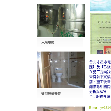
水塔安裝
台北才星水電
照】及【乙級
在施工方面我
秉持著平實價
前、施工後皆
翻修等相關問
分析與解答.
衛浴設備安裝
台北服務專線:09
E-mail:
yv1314