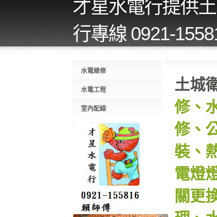
才星水電行提供土
行專線 0921-1558
水電維修
土城
水電工程
修、
室內配線
修、
裝、
電燈
關更