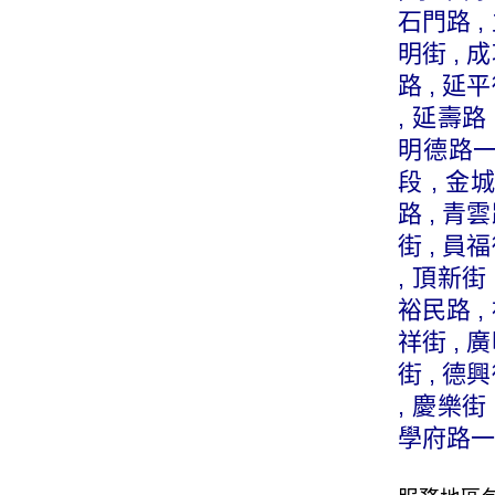
石門路 , 
明街 , 成
路 , 延平
, 延壽路 
明德路一段
段 , 金
路 , 青雲
街 , 員福
, 頂新街 
裕民路 , 
祥街 , 廣
街 , 德興
, 慶樂街 
學府路一段