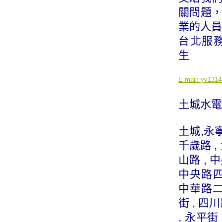
關問題
業的人員
台北服務專線
生
E-mail:
yv1314
土城水電
土城,永寧 
千歲路 , 
山路 , 
中央路四段
中華路二段
街 , 四川
, 永平街 