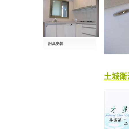
廚具安裝
土城衛