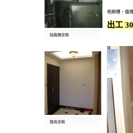
老師傅、值
出工 3
抽風機安裝
燈具安裝