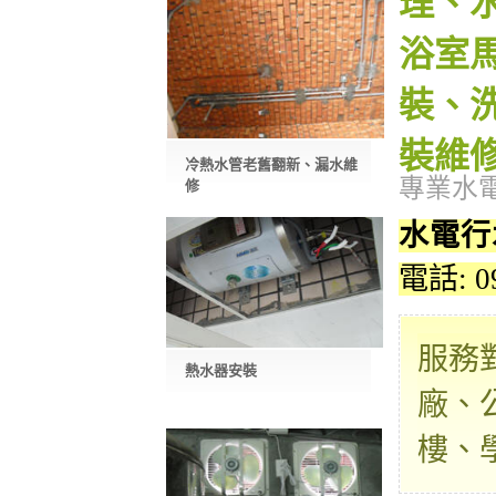
理、
浴室
裝、
裝維
冷熱水管老舊翻新、漏水維
專業水
修
水電行
電話: 0
服務
熱水器安裝
廠、
樓、