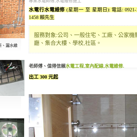
專業水電師傅,水電維修施工
水電行水電維修
(星期一 至 星期日): 電話: 0921-155
1458 賴先生
服務對象:公司、一般住宅、工廠、公家機
廳、集合大樓、學校,社區。
新、漏水維
老師傅、值得信賴
水電工程,室內配線,水電維修.
出工 300 元起