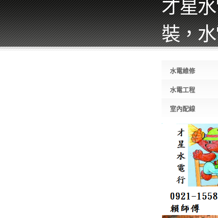
才星水
裝，水電
水電維修
水電工程
室內配線