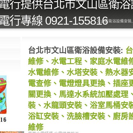
電行提供台北市文山區衛浴
行專線 0921-155816
文山區衛浴設備安裝
台北市文山區衛浴設備安裝:
台
維修、水電工程、家庭水電維
水電維修、水塔安裝、熱水器
電查修、電燈燈具更換、插座
關更換、馬達水系統加壓處理
裝、水龍頭安裝、浴室馬桶安
浴缸安裝、洗臉槽安裝、廚房
維修