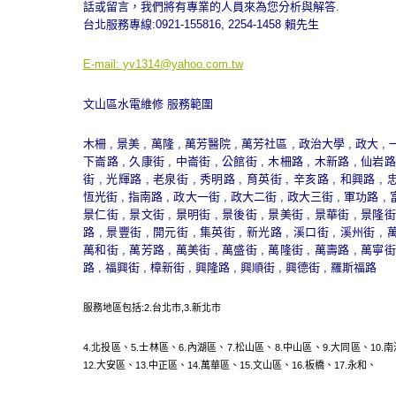
話或留言，我們將有專業的人員來為您分析與解答.
台北服務專線:0921-155816, 2254-1458 賴先生
E-mail:
yv1314@yahoo.com.tw
文山區水電維修 服務範圍
木柵 , 景美 , 萬隆 , 萬芳醫院 , 萬芳社區 , 政治大學 , 政大 , 
下崙路 , 久康街 , 中崙街 , 公館街 , 木柵路 , 木新路 , 仙岩路
街 , 光輝路 , 老泉街 , 秀明路 , 育英街 , 辛亥路 , 和興路 , 
恆光街 , 指南路 , 政大一街 , 政大二街 , 政大三街 , 軍功路 , 
景仁街 , 景文街 , 景明街 , 景後街 , 景美街 , 景華街 , 景隆街
路 , 景豐街 , 開元街 , 集英街 , 新光路 , 溪口街 , 溪州街 , 
萬和街 , 萬芳路 , 萬美街 , 萬盛街 , 萬隆街 , 萬壽路 , 萬寧街
路 , 福興街 , 樟新街 , 興隆路 , 興順街 , 興德街 , 羅斯福路
服務地區包括:2.
台北市
,3.
新北市
4.
北投區
、5.
士林區
、6.
內湖區
、7.
松山區
、8.
中山區
、9.
大同區
、10.
南
12.
大安區
、13.
中正區
、14.
萬華區
、15.
文山區
、16.
板橋
、17.
永和
、