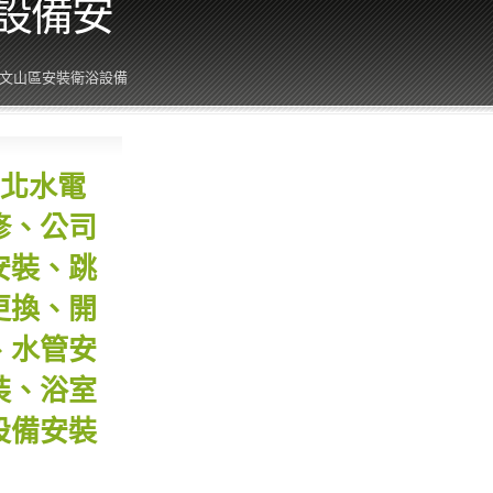
設備安
,文山區安裝衛浴設備
北水電
修、公司
安裝、跳
更換、開
、水管安
裝、浴室
設備安裝