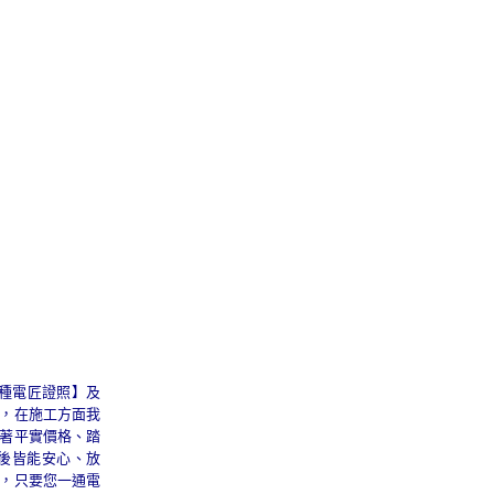
甲種電匠證照】及
，在施工方面我
著平實價格、踏
後皆能安心、放
，只要您一通電