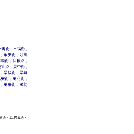
一壽街 , 三福街 ,
 , 永安街 , 汀州
忠順街 , 保儀路 ,
富山路 , 景中街 ,
 , 景福街 , 景興
萬安街 , 萬利街 ,
 , 萬慶街 , 試院
港區
、11.
信義區
、