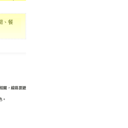
關、餐
息相關，線路要避
色。