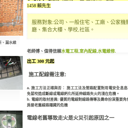
1458 賴先生
服務對象:公司、一般住宅、工廠、公家機
廳、集合大樓、學校,社區。
新、漏水維
老師傅、值得信賴
水電工程,室內配線,水電維修.
出工 300 元起
施工配線需注意:
a. 施工方法正確與否： 施工工法及管路配置對用電安全息
免鼠咬造成斷線或電線鈣化所延伸線路失火的淺在危機。
b. 電線的取材差異: 優質的電線對線路傳導及壽命扮演重要角
房屋老舊線路隱藏的危機
電線老舊導致走火是火災引起原因之一