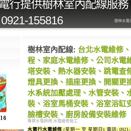
電行提供樹林室內配線服務
921-155816
樹林水電
樹林室內配線:
台北水電維修、
程、家庭水電維修、公司水電
塔安裝、熱水器安裝、跳電查
燈具更換、插座更換、開關更
水系統加壓處理、水管安裝、
裝、浴室馬桶安裝、浴室浴缸
臉槽安裝、廚房設備安裝維修
專業水電師傅,水電維修施工
水電行水電維修
(星期一 至 星期日): 電話: 0921-155