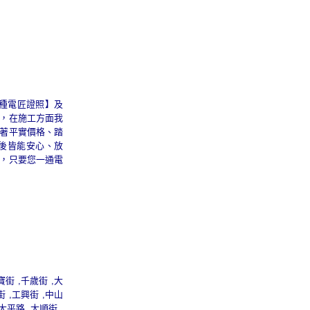
甲種電匠證照】及
，在施工方面我
著平實價格、踏
後皆能安心、放
，只要您一通電
寶街 ,千歲街 ,大
街 ,工興街 ,中山
太平路 ,太順街 ,