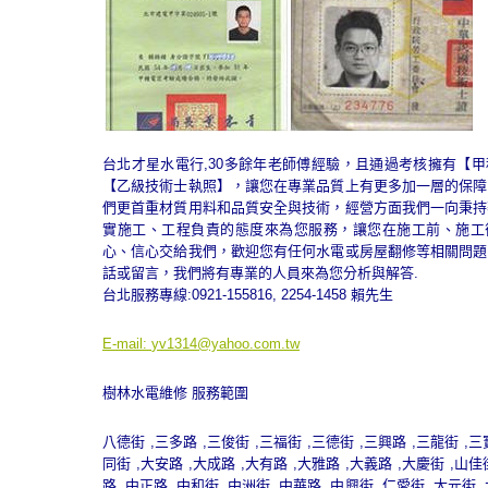
台北才星水電行,30多餘年老師傅經驗，且通過考核擁有【
【乙級技術士執照】，讓您在專業品質上有更多加一層的保障
們更首重材質用料和品質安全與技術，經營方面我們一向秉持
實施工、工程負責的態度來為您服務，讓您在施工前、施工
心、信心交給我們，歡迎您有任何水電或房屋翻修等相關問題
話或留言，我們將有專業的人員來為您分析與解答.
台北服務專線:0921-155816, 2254-1458 賴先生
E-mail:
yv1314@yahoo.com.tw
樹林水電維修 服務範圍
八德街 ,三多路 ,三俊街 ,三福街 ,三德街 ,三興路 ,三龍街 ,三
同街 ,大安路 ,大成路 ,大有路 ,大雅路 ,大義路 ,大慶街 ,山佳
路 ,中正路 ,中和街 ,中洲街 ,中華路 ,中興街 ,仁愛街 ,太元街 ,