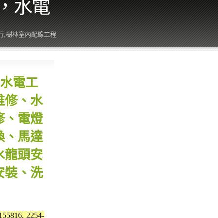
，水電
行,樹林室內配線工程
水電工
維修、水
修、電燈
換、馬達
水龍頭安
安裝、洗
816, 2254-