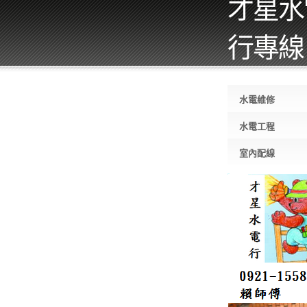
才星水
行專線 0
水電維修
水電工程
室內配線