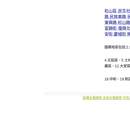
松山區,民生社
路,民族東路,
東興路,松山路
富錦街,復興北
安街,慶城街,
服務地區包括:2.
4.
北投區
、5.
士
義區
、12.
大安
18.
中和
、19.
新
板橋水電維修
,
永和水電維修
,
中和