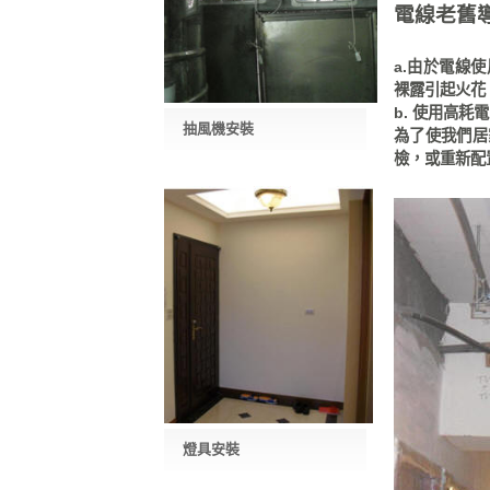
電線老舊
a.由於電線
裸露引起火花
b. 使用高
抽風機安裝
為了使我們居
檢，或重新配
燈具安裝