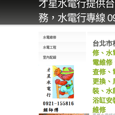
才星水電行提供台
務，水電行專線 092
水電維修
台北市
水電工程
修、水
室內配線
電維修
查修、
更換、
裝、水
浴缸安
維修