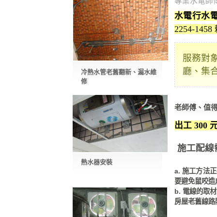
專業水電師
水電行水
2254-145
服務對
廳、集
冷熱水管老舊翻新、漏水維
修
老師傅、值
出工 300 
施工配線
熱水器安裝
a. 施工方
要避免鼠咬造
b. 電線的
房屋老舊線路