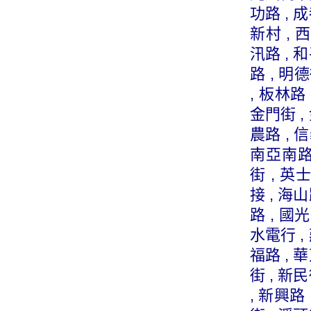
功路 , 成
新村 , 西
汛路 , 和
路 , 明
, 板林路 
金門街 , 
農路 , 
南亞南路 
街 , 英
接 , 海山
路 , 國光
水電行
,
福路 , 華
街 , 新民
, 新興路