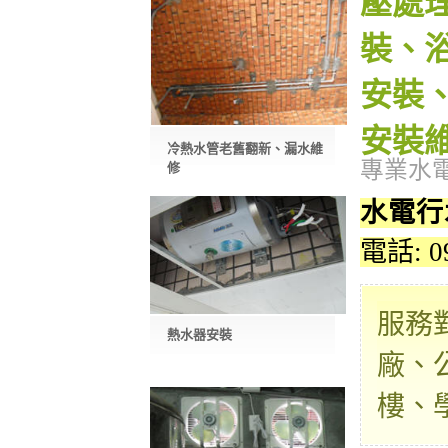
壓處
裝、
安裝
安裝
冷熱水管老舊翻新、漏水維
專業水
修
水電行
電話: 0
服務
熱水器安裝
廠、
樓、