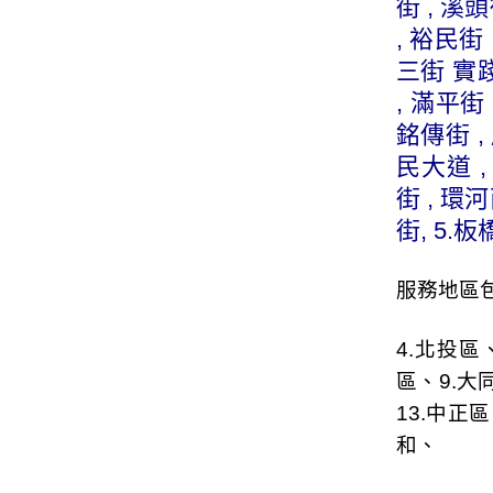
街 , 溪頭
, 裕民街
三街 實踐
, 滿平街 
銘傳街 ,
民大道 ,
街 , 環河
街, 5.
板
服務地區包
4.
北投區
區
、9.
大
13.
中正區
和
、