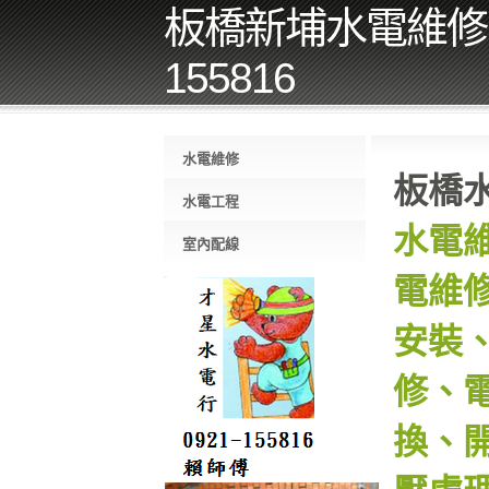
板橋新埔水電維修，
155816
水電維修
板橋
水電工程
水電
室內配線
電維
安裝
修、
換、