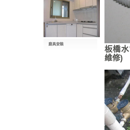
廚具安裝
板橋水
維修)