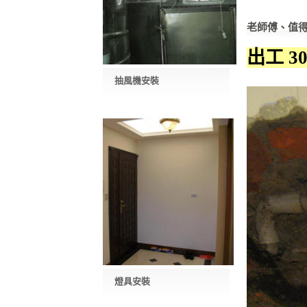
老師傅、值
出工 3
抽風機安裝
燈具安裝