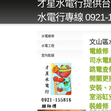
才星水電行提供台
水電行專線 0921-1
水電維修
文山區
水電工程
電維修
室內配線
司水電
跳電查
開關更
安裝、
室浴缸
裝維修