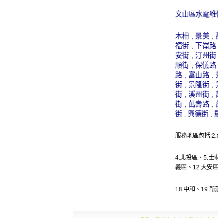
文山區水電維
木柵 , 景美 ,
福街 , 下崙路 
安街 , 汀州街 
順街 , 保儀路 
路 , 富山路 ,
街 , 景隆街 ,
街 , 溪州街 ,
街 , 萬壽路 ,
街 , 興德街 ,
服務地區包括:2.
4.
北投區
、5.
士
義區
、12.
大安
18.
中和
、19.
新