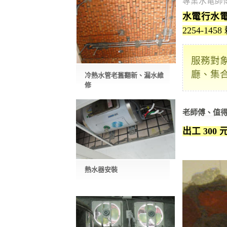
專業水電師
水電行水
2254-145
服務對
廳、集
冷熱水管老舊翻新、漏水維
修
老師傅、值
出工 300 
熱水器安裝