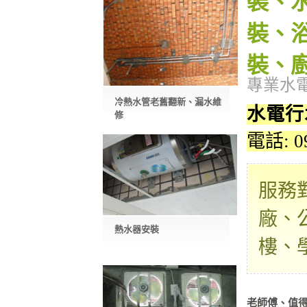
裝、
裝、
裝、
專業水
冷熱水管老舊翻新、漏水維
水電行
修
電話: 0
服務
廠、
熱水器安裝
樓、
老師傅、值