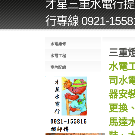
才星三重水電行提
行專線 0921-1558
水電維修
三重
水電工程
水電
室內配線
司水
器安
更換
馬達